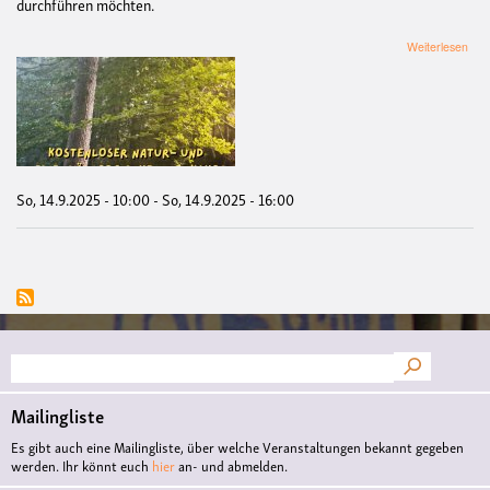
durchführen möchten.
übe
Weiterlesen
»Wa
uns
Nat
erzä
-
Ein
zu
ein
So, 14.9.2025 - 10:00
-
So, 14.9.2025 - 16:00
Tag
im
Dyc
Suche
Mailingliste
Es gibt auch eine Mailingliste, über welche Veranstaltungen bekannt gegeben
werden. Ihr könnt euch
hier
an- und abmelden.