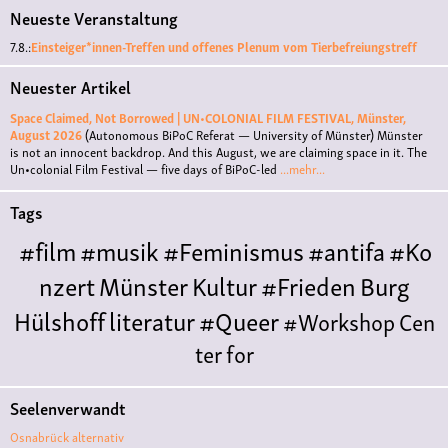
Neueste Veranstaltung
7.8.:
Einsteiger*innen-Treffen und offenes Plenum vom Tierbefreiungstreff
Neuester Artikel
Space Claimed, Not Borrowed | UN•COLONIAL FILM FESTIVAL, Münster,
August 2026
(Autonomous BiPoC Referat — University of Münster)
Münster
is not an innocent backdrop. And this August, we are claiming space in it. The
Un•colonial Film Festival — five days of BiPoC-led
...mehr...
Tags
#film
#musik
#Feminismus
#antifa
#Ko
nzert
Münster
Kultur
#Frieden
Burg
Hülshoff
literatur
#Queer
#Workshop
Cen
ter for
Literature
Polyamorie
Polytreff
#live
Konzert
Seelenverwandt
Polyamorietreff
Ethische Nicht-
Osnabrück alternativ