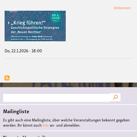
übe
Weiterlesen
»Kr
führ
Gesc
Stra
der
›Ne
Rec
Do, 22.1.2026 - 18:00
Suche
Mailingliste
Es gibt auch eine Mailingliste, über welche Veranstaltungen bekannt gegeben
werden. Ihr könnt euch
hier
an- und abmelden.