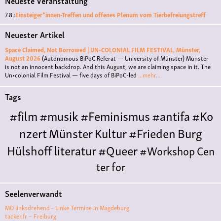
Neueste Veranstaltung
7.8.:
Einsteiger*innen-Treffen und offenes Plenum vom Tierbefreiungstreff
Neuester Artikel
Space Claimed, Not Borrowed | UN•COLONIAL FILM FESTIVAL, Münster,
August 2026
(Autonomous BiPoC Referat — University of Münster)
Münster
is not an innocent backdrop. And this August, we are claiming space in it. The
Un•colonial Film Festival — five days of BiPoC-led
...mehr...
Tags
#film
#musik
#Feminismus
#antifa
#Ko
nzert
Münster
Kultur
#Frieden
Burg
Hülshoff
literatur
#Queer
#Workshop
Cen
ter for
Literature
Polyamorie
Polytreff
#live
Konzert
Seelenverwandt
Polyamorietreff
Ethische Nicht-
MD linksdrehend - Linke Termine in Magdeburg
Monogamie
CNM
#jazz
#vortrag
antifa
femin
tacker.fr – Freiburg