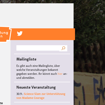
.
Suche
Mailingliste
Es gibt auch eine Mailingliste, über
welche Veranstaltungen bekannt
gegeben werden. Ihr könnt euch
hier
an-
und abmelden.
Neueste Veranstaltung
30.9.:
Science Slam zur Unterstützung
von Madame Courage
zu