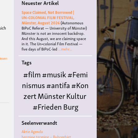
Neuester Artikel
Space Claimed, Not Borrowed |
UN•COLONIAL FILM FESTIVAL,
Münster, August 2026
(Autonomous
sich
BiPoC Referat — University of Münster)
Münster is not an innocent backdrop.
And this August, we are claiming space
in it. The Un•colonial Film Festival —
five days of BiPoC-led
...mehr...
über
lesen
Tags
Neueinsteiger:innen/Interessierten
Veranstaltung
#film
#musik
#Femi
Hansawerkstatt
des
nismus
#antifa
#Kon
B-
Side
zert
Münster
Kultur
Kultur
e.V.
#Frieden
Burg
Hülshoff
literatur
#
Seelenverwandt
Queer
#Workshop
Ce
Aktie Agenda
nter for
hermine termine – Ruhrgebiet