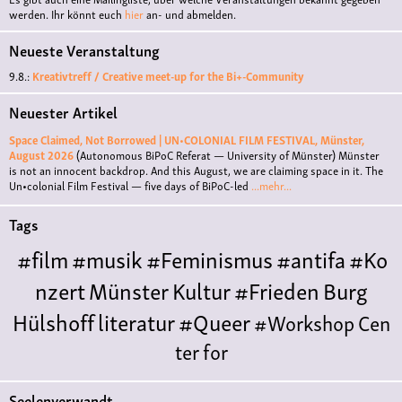
werden. Ihr könnt euch
hier
an- und abmelden.
Neueste Veranstaltung
9.8.:
Kreativtreff / Creative meet-up for the Bi+-Community
Neuester Artikel
Space Claimed, Not Borrowed | UN•COLONIAL FILM FESTIVAL, Münster,
August 2026
(Autonomous BiPoC Referat — University of Münster)
Münster
is not an innocent backdrop. And this August, we are claiming space in it. The
Un•colonial Film Festival — five days of BiPoC-led
...mehr...
Tags
#film
#musik
#Feminismus
#antifa
#Ko
nzert
Münster
Kultur
#Frieden
Burg
Hülshoff
literatur
#Queer
#Workshop
Cen
ter for
Literature
Polyamorie
Polytreff
#live
Konzert
Seelenverwandt