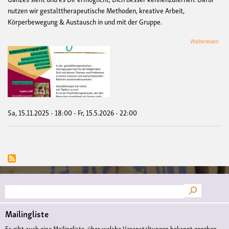
nutzen wir gestalttherapeutische Methoden, kreative Arbeit,
Körperbewegung & Austausch in und mit der Gruppe.
übe
Weiterlesen
Gest
Hal
Sa, 15.11.2025 - 18:00
-
Fr, 15.5.2026 - 22:00
Suche
Mailingliste
Es gibt auch eine Mailingliste, über welche Veranstaltungen bekannt gegeben