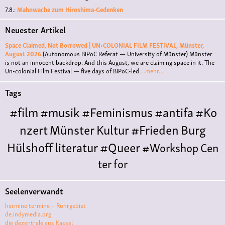
7.8.:
Mahnwache zum Hiroshima-Gedenken
Neuester Artikel
Space Claimed, Not Borrowed | UN•COLONIAL FILM FESTIVAL, Münster,
August 2026
(Autonomous BiPoC Referat — University of Münster)
Münster
is not an innocent backdrop. And this August, we are claiming space in it. The
Un•colonial Film Festival — five days of BiPoC-led
...mehr...
Tags
#film
#musik
#Feminismus
#antifa
#Ko
nzert
Münster
Kultur
#Frieden
Burg
Hülshoff
literatur
#Queer
#Workshop
Cen
ter for
Literature
Polyamorie
Polytreff
#live
Ethische
Seelenverwandt
Nicht-
hermine termine – Ruhrgebiet
Monogamie
Polyamorietreff
Konzert
CNM
#j
de.indymedia.org
die dezentrale aus Kassel