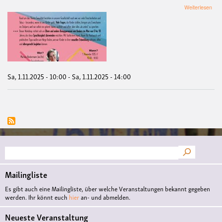
übe
Weiterlesen
Wor
"Sp
&
Sexu
in
der
Kind
Sa, 1.11.2025 - 10:00
-
Sa, 1.11.2025 - 14:00
Suche
Mailingliste
Es gibt auch eine Mailingliste, über welche Veranstaltungen bekannt gegeben
werden. Ihr könnt euch
hier
an- und abmelden.
Neueste Veranstaltung