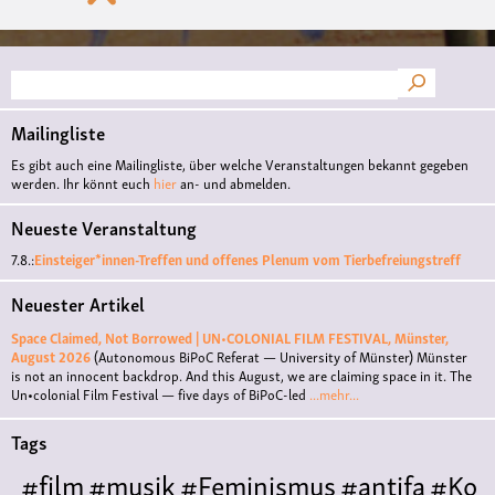
Suche
Mailingliste
Es gibt auch eine Mailingliste, über welche Veranstaltungen bekannt gegeben
werden. Ihr könnt euch
hier
an- und abmelden.
Neueste Veranstaltung
7.8.:
Einsteiger*innen-Treffen und offenes Plenum vom Tierbefreiungstreff
Neuester Artikel
Space Claimed, Not Borrowed | UN•COLONIAL FILM FESTIVAL, Münster,
August 2026
(Autonomous BiPoC Referat — University of Münster)
Münster
is not an innocent backdrop. And this August, we are claiming space in it. The
Un•colonial Film Festival — five days of BiPoC-led
...mehr...
Tags
#film
#musik
#Feminismus
#antifa
#Ko