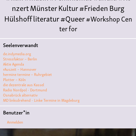
nzert
Münster
Kultur
#Frieden
Burg
Hülshoff
literatur
#Queer
#Workshop
Cen
ter for
Literature
Polyamorie
Polytreff
#live
Konzert
Seelenverwandt
Polyamorietreff
Ethische Nicht-
de.indymedia.org
Monogamie
CNM
#jazz
#vortrag
antifa
femin
Stressfaktor – Berlin
Aktie Agenda
ismus
kunst
antisemitismus
Musik
#cubakult
rAuszeit – Hannover
hermine termine – Ruhrgebiet
ur
DFG-
Plotter – Köln
VK
queer
#Demo
#Theater
Friedenskooperati
die dezentrale aus Kassel
Radio Nordpol - Dortmund
ve
#film #kino #filmwerkstatt
Osnabrück alternativ
MD linksdrehend - Linke Termine in Magdeburg
#filmclub
#Münster
#BLACKBOX
punk
#kino
Benutzer*in
#menschenrechte
#film #kino #kultur
Anmelden
#muenster
#filmwerkstatttmünster
#vegan
#Ausstellun